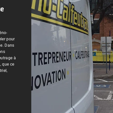
te
éno-
ler pour
age. Dans
ons
eutrage à
, que ce
riel,