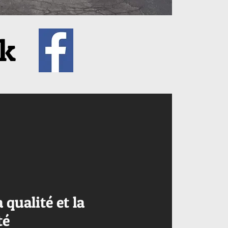
ok
a qualité et la
té