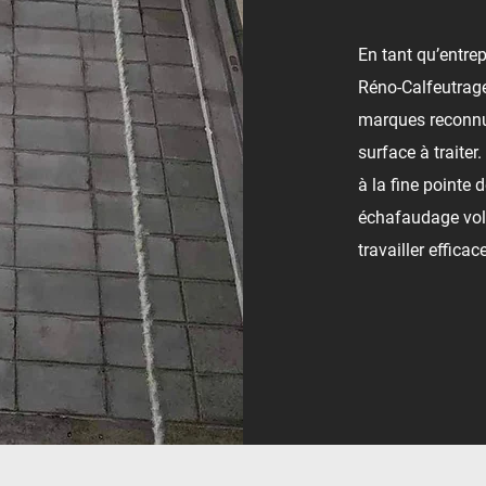
En tant qu’entrep
Réno-Calfeutrage 
marques reconnue
surface à traite
à la fine pointe 
échafaudage vola
travailler effica