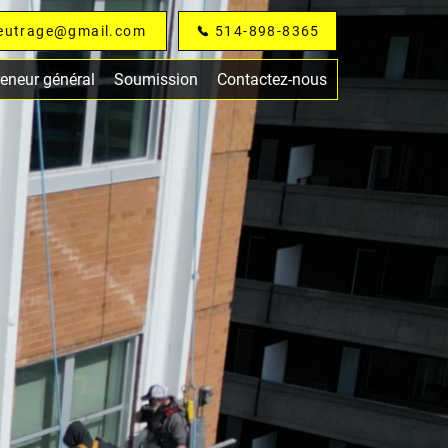
feutrage@gmail.com
514-898-8365
reneur général
Soumission
Contactez-nous